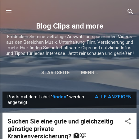
Direkt zum Hauptbereich
Blog Clips and more
Entdecken Sie eine vielfältige Auswahl an spannenden Videos
aus den Bereichen Musik, Unterhaltung, Film, Versicherung und
mehr. Hier finden Sie unterhaltsame Clips und nützliche Infos
und Tipps für jedes Interesse. Jetzt reinschauen und genießen!
STARTSEITE
MEHR…
Posts mit dem Label "
finden
" werden
ALLE ANZEIGEN
P
angezeigt.
o
s
Suchen Sie eine gute und gleichzeitig
t
günstige private
s
Krankenversicherung? 🏥💡