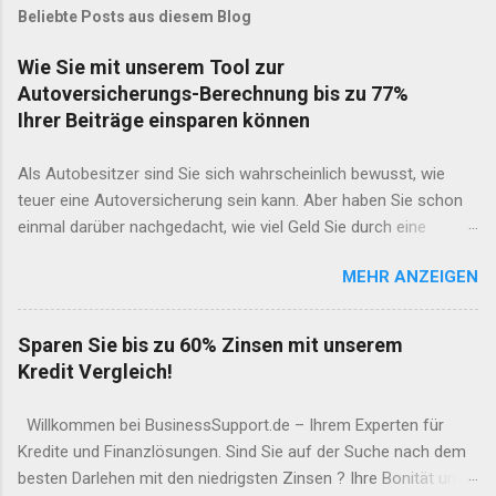
Beliebte Posts aus diesem Blog
Wie Sie mit unserem Tool zur
Autoversicherungs-Berechnung bis zu 77%
Ihrer Beiträge einsparen können
Als Autobesitzer sind Sie sich wahrscheinlich bewusst, wie
teuer eine Autoversicherung sein kann. Aber haben Sie schon
einmal darüber nachgedacht, wie viel Geld Sie durch eine
gründliche Recherche und den Vergleich von
MEHR ANZEIGEN
Versicherungsangeboten sparen könnten? Unser Online-Tool
zur Autoversicherungs-Berechnung macht es Ihnen leicht, die
bestmöglichen Angebote zu finden und so bis zu 77% Ihrer
Sparen Sie bis zu 60% Zinsen mit unserem
Beiträge einzusparen. In diesem Artikel werden wir erläutern,
Kredit Vergleich!
wie unser Tool funktioniert und welche Vorteile es bietet. Was
ist unser Tool zur Autoversicherungs-Berechnung? Unser Tool
Willkommen bei BusinessSupport.de – Ihrem Experten für
zur Autoversicherungs-Berechnung ist ein kostenloser Service,
Kredite und Finanzlösungen. Sind Sie auf der Suche nach dem
der es Ihnen ermöglicht, in wenigen Minuten verschiedene
besten Darlehen mit den niedrigsten Zinsen ? Ihre Bonität und
Angebote von Autoversicherungen zu vergleichen und die