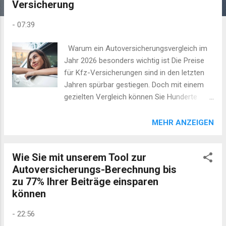
Versicherung
-
07:39
Warum ein Autoversicherungsvergleich im
Jahr 2026 besonders wichtig ist Die Preise
für Kfz-Versicherungen sind in den letzten
Jahren spürbar gestiegen. Doch mit einem
gezielten Vergleich können Sie Hunderte
Euro sparen – und das, ohne auf wichtige
Leistungen zu verzichten. Unser
MEHR ANZEIGEN
Autoversicherung Vergleich bietet Ihnen eine
schnelle und unkomplizierte Möglichkeit, die
Wie Sie mit unserem Tool zur
besten Tarife zu finden. Über 330
Autoversicherungs-Berechnung bis
Versicherungstarife im Vergleich Individuelle
zu 77% Ihrer Beiträge einsparen
Empfehlungen nach Ihren Bedürfnissen
können
Einfache Tarifübersicht mit
Kundenbewertungen Direkter Online-
-
22:56
Abschluss und Wechselservice Starten Sie