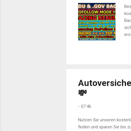
Bes
kos
Bac
sic
ers
als
Mon
err
Hoc
ver
kon
Autoversiche
💸
-
07:46
Nutzen Sie unseren kostenl
finden und sparen Sie bis z