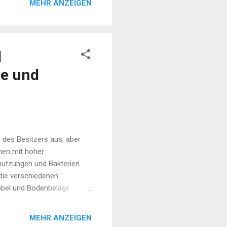
chtkrafträder Quad
MEHR ANZEIGEN
 70% ! 🚴‍♂️✨ Jetzt
d
he und
l des Besitzers aus, aber
chen mit hoher
mutzungen und Bakterien
 die verschiedenen
öbel und Bodenbeläge
re Atmosphäre zu schaffen.
ehende Räumlichkeiten,
MEHR ANZEIGEN
terreinigung München –