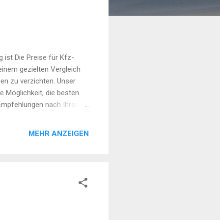
ist Die Preise für Kfz-
einem gezielten Vergleich
en zu verzichten. Unser
e Möglichkeit, die besten
e Empfehlungen nach Ihren
Online-Abschluss und
ie beste Autoversicherung
MEHR ANZEIGEN
chen Sie wirklich? 1. Kfz-
Die Kfz-
en Verkehrsteilnehmern