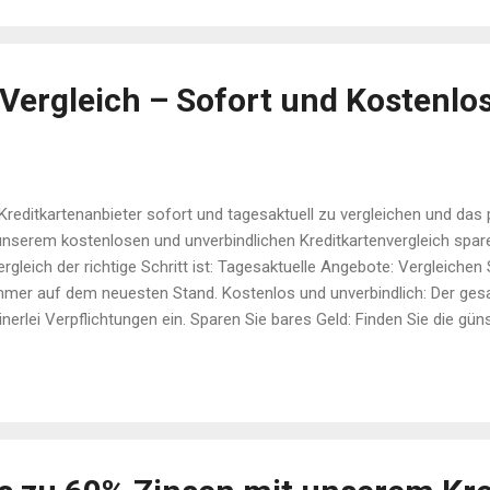
e Lebensdauer für Ihre Polstermöbel Unsere Spezialisten bieten ein
sterreinigung für alle Arten von Polstermöbeln an, einschließlich Sof
 Stühlen. Dank unseres modernen Equipment und spezieller Reinigung
Vergleich – Sofort und Kostenlos
 Kreditkartenanbieter sofort und tagesaktuell zu vergleichen und das
unserem kostenlosen und unverbindlichen Kreditkartenvergleich spare
gleich der richtige Schritt ist: Tagesaktuelle Angebote: Vergleichen 
mmer auf dem neuesten Stand. Kostenlos und unverbindlich: Der gesam
nerlei Verpflichtungen ein. Sparen Sie bares Geld: Finden Sie die güns
 die Ihre Kreditkartenkosten erheblich senken. Schnell und einfach:
einen Blick – ideal für Ihre schnelle Entscheidung! Vergleichen Sie j
 🏷️💳