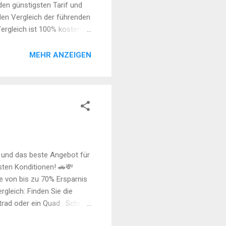
den günstigsten Tarif und
den Vergleich der führenden
ergleich ist 100% kostenlos
herung Ihnen den besten
m direkten Vergleich.
MEHR ANZEIGEN
n und das beste Angebot für
vsten Konditionen! 🚗💸
e von bis zu 70% Ersparnis
gleich: Finden Sie die
trad oder ein Quad . Schnell
– kostenlos und ohne