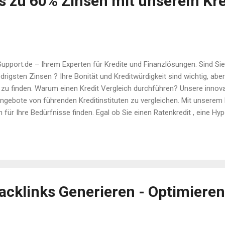
is zu 60% Zinsen mit unserem Kre
pport.de – Ihrem Experten für Kredite und Finanzlösungen. Sind Si
rigsten Zinsen ? Ihre Bonität und Kreditwürdigkeit sind wichtig, aber
 zu finden. Warum einen Kredit Vergleich durchführen? Unsere innova
angebote von führenden Kreditinstituten zu vergleichen. Mit unserem 
 für Ihre Bedürfnisse finden. Egal ob Sie einen Ratenkredit , eine Hy
ende Lösung für Sie! Ihre Vorteile auf einen Blick: Sparen Sie Zeit 
leich sparen Sie nicht nur Zeit, sondern auch bares Geld, indem Sie d
ählen Sie die optimale Laufzeit und Tilgung für Ihren Kredit. Sicherhe
cklinks Generieren - Optimieren 