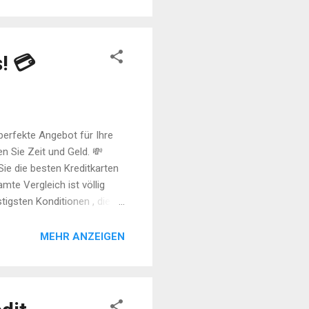
e gründliche
as, Sesseln, Bettgestellen
slösungen gelingt...
! 💳
 perfekte Angebot für Ihre
n Sie Zeit und Geld. 💸
Sie die besten Kreditkarten
te Vergleich ist völlig
tigsten Konditionen , die
 In wenigen Minuten haben
etzt und sichern Sie sich
MEHR ANZEIGEN