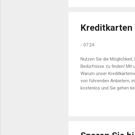
Neu
Pol
und
Kreditkarten 
-
07:24
Nutzen Sie die Möglichkeit,
Bedürfnisse zu finden! Mit 
Warum unser Kreditkartenver
von führenden Anbietern, i
kostenlos und Sie gehen kei
besten Zinssätze und Boni ,
Sie die besten Angebote auf 
Ihre günstigste Kreditkarte !