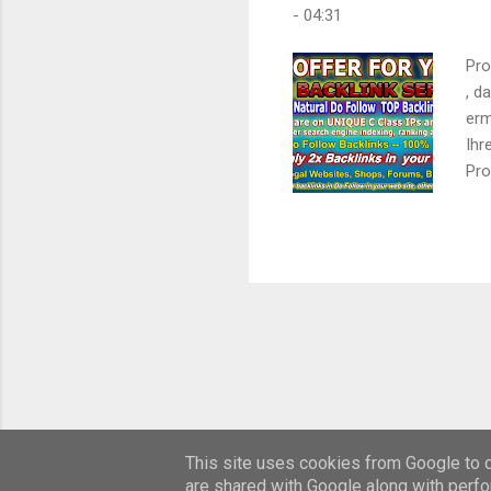
-
04:31
Pro
, d
erm
Ihr
Pro
Bac
Ver
Der
Ihr
gen
Ser
This site uses cookies from Google to de
are shared with Google along with perfo