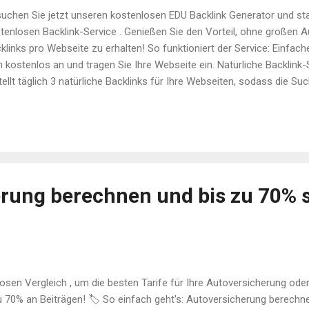
uchen Sie jetzt unseren kostenlosen EDU Backlink Generator und sta
tenlosen Backlink-Service . Genießen Sie den Vorteil, ohne großen
klinks pro Webseite zu erhalten! So funktioniert der Service: Einfa
h kostenlos an und tragen Sie Ihre Webseite ein. Natürliche Backlink-
tellt täglich 3 natürliche Backlinks für Ihre Webseiten, sodass die Su
 organisch und nicht manipuliert ansehen. Steigerung des Rankings: 
aten können Sie mit diesen hochwertigen EDU-Gov-Backlinks Top-R
eichen, wie es viele zufriedene Nutzer bereits erlebt haben. Vorteile 
hwertige und vertrauenswürdige Quellen: EDU- und GOV-Websites ge
trauenswürdig und haben ein hohes Autoritätsniveau. Langfristige SE
tinuierliche Generierung von natürlichen Backlinks verbess...
rung berechnen und bis zu 70% s
osen Vergleich , um die besten Tarife für Ihre Autoversicherung ode
u 70% an Beiträgen! 🏷️ So einfach geht's: Autoversicherung berechne