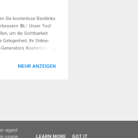
ren Sie kostenlose Backlinks
rbessern. 🌐📈 Unser Tool
len, um die Sichtbarkeit
 Gelegenheit, Ihr Online-
nk-Generators: Kostenlose
d gov Backlinks:
Links. Einfache Anwendung:
MEHR ANZEIGEN
SEO-Boost: Optimieren Sie
arten und Backlinks
 unserem kostenlosen
ser-agent
ate usage
LEARN MORE
GOT IT