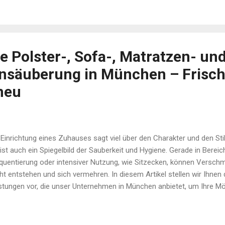
ersicherungen im Vergleich: Motorradversicherung Scooter Mofa Lei
nden Sie Ihre perfekte Motorradversicherung – sparen Sie sofort bis zu
eichen 👇
e Polster-, Sofa-, Matratzen- un
nsäuberung in München – Frisc
neu
 Einrichtung eines Zuhauses sagt viel über den Charakter und den Sti
 ist auch ein Spiegelbild der Sauberkeit und Hygiene. Gerade in Berei
quentierung oder intensiver Nutzung, wie Sitzecken, können Versch
cht entstehen und sich vermehren. In diesem Artikel stellen wir Ihnen
stungen vor, die unser Unternehmen in München anbietet, um Ihre M
der zum Strahlen zu bringen und gleichzeitig eine angenehm saube
 unserem hochwertigen Service sorgen Sie nicht nur für frisch auss
dern tragen aktiv zur Erhaltung einer gesunden Umgebung bei. Pols