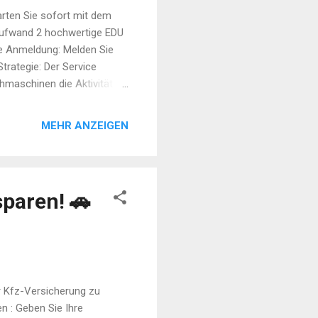
rten Sie sofort mit dem
 Aufwand 2 hochwertige EDU
che Anmeldung: Melden Sie
Strategie: Der Service
chmaschinen die Aktivität
Innerhalb von wenigen
ankings für Ihre Keywords
MEHR ANZEIGEN
der EDU Backlinks:
lten als besonders
O-Vorteile: Durch die
paren! 🚗
r Kfz-Versicherung zu
n : Geben Sie Ihre