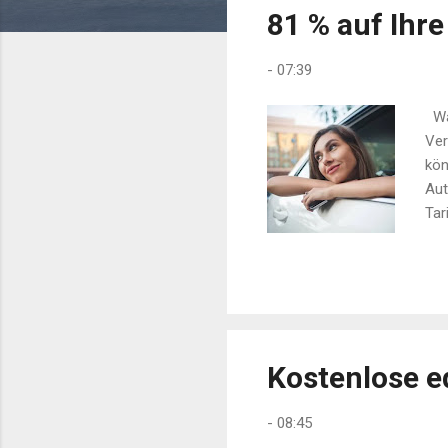
s
81 % auf Ihr
-
07:39
War
Ver
kön
Aut
Tar
Bed
Wec
zum
Haf
Haf
zuf
Kostenlose e
-
08:45