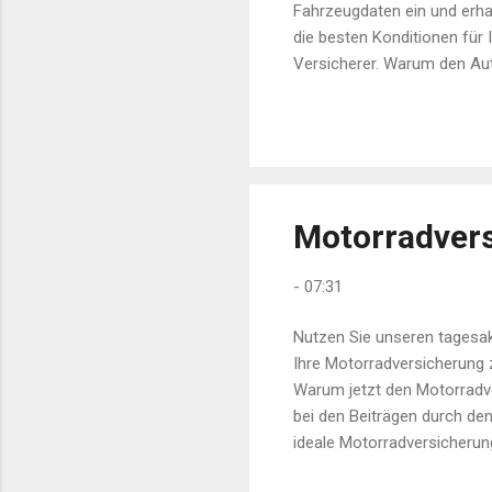
Fahrzeugdaten ein und erhal
die besten Konditionen für 
Versicherer. Warum den Aut
und ohne Verpflichtung. Sc
Preis und die besten Leistu
Starten Sie noch heute und 
Motorradvers
-
07:31
Nutzen Sie unseren tagesak
Ihre Motorradversicherung z
Warum jetzt den Motorradve
bei den Beiträgen durch den
ideale Motorradversicherung
und einfach: Unser Vergleic