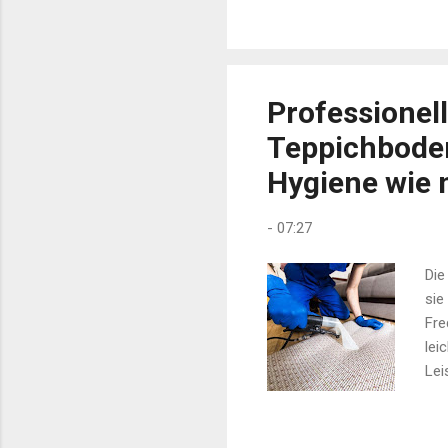
Verpflichtungen. Motorradv
Vergleichen Sie jetzt und fi
Motorradversicherung vergl
Professionell
Teppichbode
Hygiene wie 
-
07:27
Die
sie
Fre
lei
Lei
wie
Mit
son