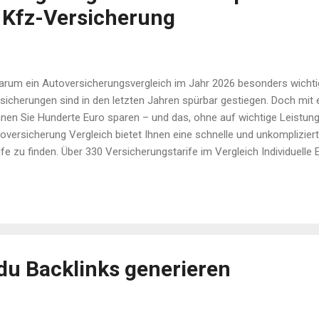
e Kfz-Versicherung
um ein Autoversicherungsvergleich im Jahr 2026 besonders wichtig 
sicherungen sind in den letzten Jahren spürbar gestiegen. Doch mit 
nen Sie Hunderte Euro sparen – und das, ohne auf wichtige Leistung
oversicherung Vergleich bietet Ihnen eine schnelle und unkompliziert
ife zu finden. Über 330 Versicherungstarife im Vergleich Individuell
ürfnissen Einfache Tarifübersicht mit Kundenbewertungen Direkter 
hselservice Starten Sie jetzt Ihren Vergleich und sichern Sie sich d
 besten Preis! Die wichtigsten Arten der Autoversicherung: Was brau
tpflichtversicherung – Gesetzlich vorgeschrieben und unverzichtbar 
tpflichtversicherung ist Pflicht und deckt Schäden ab, die Sie ander
ügen. Ohne diesen Versicherungsschutz können Sie Ihr Fahrzeug ...
du Backlinks generieren