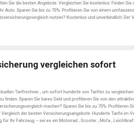
ten Sie die besten Angebote. Vergleichen Sie kostenlos: Finden Sie 
Ihr Auto. Sparen Sie bis zu 70%: Profitieren Sie von einem umfassen
oversicherungsvergleich nutzen? Kostenlos und unverbindlich: Der V
hnell und einfach: In nur wenigen Minuten wissen Sie, welche Versic
ngen bietet. Top-aktueller Vergleich: Über 70 Versicherungsanbieter i
berechnen Sie Ihre Autoversicherung online ! 🎯 Sparen Sie jetzt !
icherung vergleichen sofort
tuellen Tarifrechner , um sofort hunderte von Tarifen zu vergleiche
u finden. Sparen Sie bares Geld und profitieren Sie von den attrakti
rsicherungsvergleich machen? Sparen Sie bis zu 70%: Profitieren Si
 Vergleich der besten Versicherungsangebote. Hunderte Tarife im Ver
 für Ihr Fahrzeug – sei es ein Motorrad , Scooter , Mofa , Leichtkraf
hs-Tool hilft Ihnen, in wenigen Minuten die besten Tarife zu finden 