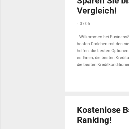
Sparen Sie b
Vergleich!
-
07:05
Willkommen bei BusinessSu
besten Darlehen mit den nied
helfen, die besten Optionen
es Ihnen, die besten Kredit
die besten Kreditkonditionen
suchen – wir haben die pass
schnellen und präzisen Verg
finden. Flexible Optionen: W
berücksich...
Kostenlose Ba
Ranking!