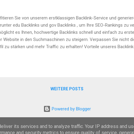
fitieren Sie von unserem erstklassigen Backlink-Service und generie
arunter edu Backlinks und gov Backlinks , um Ihre SEO-Rankings zu ve
öglicht es Ihnen, hochwertige Backlinks schnell und einfach zu erstel
er Website in den Suchmaschinen zu steigern. Verpassen Sie nicht die
fil zu stärken und mehr Traffic zu erhalten! Vorteile unseres Backli
klinks: Nutzen Sie unseren Service ohne Kosten. Hochwertige edu un
bessern Sie Ihre Domain-Autorität mit starken, vertrauenswürdigen 
 Generator ist einfach zu bedienen und bietet schnelle Ergebnisse. 
e Website und steigern Sie Ihre Suchmaschinen-Rankings. 🔗 Jetzt st
erieren: Klicken Sie auf den folgenden Link und profitieren Sie von
WEITERE POSTS
vice: Backlink Generator Steigern Sie jetzt Ih...
Powered by Blogger
Designbilder von
Michael Elkan
liver its services and to analyze traffic. Your IP address and u
rmance and security metrics to ensure quality of service, gener
BLOG Clips and more Copyright by www.5w5.de http://www.5w5.de/p/impressum.html