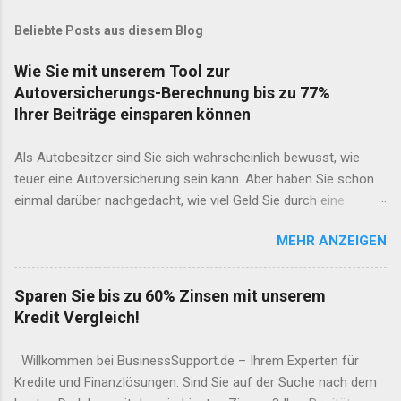
Beliebte Posts aus diesem Blog
Wie Sie mit unserem Tool zur
Autoversicherungs-Berechnung bis zu 77%
Ihrer Beiträge einsparen können
Als Autobesitzer sind Sie sich wahrscheinlich bewusst, wie
teuer eine Autoversicherung sein kann. Aber haben Sie schon
einmal darüber nachgedacht, wie viel Geld Sie durch eine
gründliche Recherche und den Vergleich von
MEHR ANZEIGEN
Versicherungsangeboten sparen könnten? Unser Online-Tool
zur Autoversicherungs-Berechnung macht es Ihnen leicht, die
bestmöglichen Angebote zu finden und so bis zu 77% Ihrer
Sparen Sie bis zu 60% Zinsen mit unserem
Beiträge einzusparen. In diesem Artikel werden wir erläutern,
Kredit Vergleich!
wie unser Tool funktioniert und welche Vorteile es bietet. Was
ist unser Tool zur Autoversicherungs-Berechnung? Unser Tool
Willkommen bei BusinessSupport.de – Ihrem Experten für
zur Autoversicherungs-Berechnung ist ein kostenloser Service,
Kredite und Finanzlösungen. Sind Sie auf der Suche nach dem
der es Ihnen ermöglicht, in wenigen Minuten verschiedene