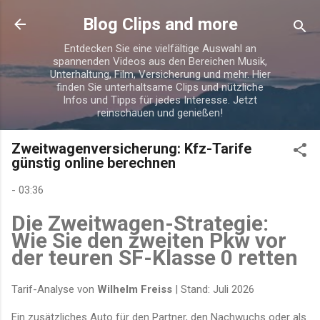
Direkt zum Hauptbereich
Blog Clips and more
Entdecken Sie eine vielfältige Auswahl an
spannenden Videos aus den Bereichen Musik,
Unterhaltung, Film, Versicherung und mehr. Hier
finden Sie unterhaltsame Clips und nützliche
Infos und Tipps für jedes Interesse. Jetzt
reinschauen und genießen!
Zweitwagenversicherung: Kfz-Tarife
günstig online berechnen
-
03:36
Die Zweitwagen-Strategie:
Wie Sie den zweiten Pkw vor
der teuren SF-Klasse 0 retten
Tarif-Analyse von
Wilhelm Freiss
| Stand: Juli 2026
Ein zusätzliches Auto für den Partner, den Nachwuchs oder als