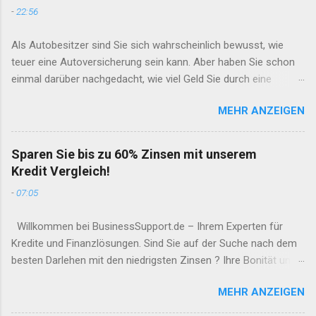
-
22:56
Als Autobesitzer sind Sie sich wahrscheinlich bewusst, wie
teuer eine Autoversicherung sein kann. Aber haben Sie schon
einmal darüber nachgedacht, wie viel Geld Sie durch eine
gründliche Recherche und den Vergleich von
MEHR ANZEIGEN
Versicherungsangeboten sparen könnten? Unser Online-Tool
zur Autoversicherungs-Berechnung macht es Ihnen leicht, die
bestmöglichen Angebote zu finden und so bis zu 77% Ihrer
Sparen Sie bis zu 60% Zinsen mit unserem
Beiträge einzusparen. In diesem Artikel werden wir erläutern,
Kredit Vergleich!
wie unser Tool funktioniert und welche Vorteile es bietet. Was
-
07:05
ist unser Tool zur Autoversicherungs-Berechnung? Unser Tool
zur Autoversicherungs-Berechnung ist ein kostenloser Service,
Willkommen bei BusinessSupport.de – Ihrem Experten für
der es Ihnen ermöglicht, in wenigen Minuten verschiedene
Kredite und Finanzlösungen. Sind Sie auf der Suche nach dem
Angebote von Autoversicherungen zu vergleichen und die
besten Darlehen mit den niedrigsten Zinsen ? Ihre Bonität und
beste Option für Ihre Bedürfnisse und Ihr Budget auszuwählen.
Kreditwürdigkeit sind wichtig, aber wir sind hier, um Ihnen zu
Dazu geben Sie einfach einige grundlegende Informationen zu
MEHR ANZEIGEN
helfen, die besten Optionen zu finden. Warum einen Kredit
Ihrem Fahrzeug und Ihren persönlichen Daten ein, und unser
Vergleich durchführen? Unsere innovative Plattform ermöglicht
System zeigt Ihnen eine Liste der verfügbaren Tarife an. So