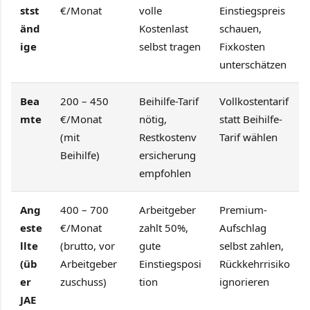
stst
€/Monat
volle
Einstiegspreis
änd
Kostenlast
schauen,
ige
selbst tragen
Fixkosten
unterschätzen
Bea
200 – 450
Beihilfe-Tarif
Vollkostentarif
mte
€/Monat
nötig,
statt Beihilfe-
(mit
Restkostenv
Tarif wählen
Beihilfe)
ersicherung
empfohlen
Ang
400 – 700
Arbeitgeber
Premium-
este
€/Monat
zahlt 50%,
Aufschlag
llte
(brutto, vor
gute
selbst zahlen,
(üb
Arbeitgeber
Einstiegsposi
Rückkehrrisiko
er
zuschuss)
tion
ignorieren
JAE