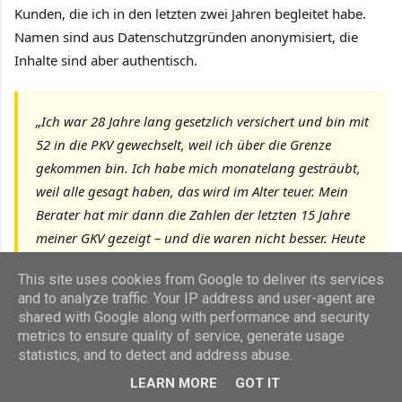
Kunden, die ich in den letzten zwei Jahren begleitet habe.
Namen sind aus Datenschutzgründen anonymisiert, die
Inhalte sind aber authentisch.
„Ich war 28 Jahre lang gesetzlich versichert und bin mit
52 in die PKV gewechselt, weil ich über die Grenze
gekommen bin. Ich habe mich monatelang gesträubt,
weil alle gesagt haben, das wird im Alter teuer. Mein
Berater hat mir dann die Zahlen der letzten 15 Jahre
meiner GKV gezeigt – und die waren nicht besser. Heute
zahle ich zwar mehr, aber wenn ich einen Facharzt
This site uses cookies from Google to deliver its services
brauche, habe ich innerhalb von drei Tagen einen
and to analyze traffic. Your IP address and user-agent are
Termin. Das allein ist mir die Differenz wert.“
shared with Google along with performance and security
metrics to ensure quality of service, generate usage
— Michael K., Ingenieur, 54 Jahre, seit 2023
statistics, and to detect and address abuse.
privatversichert
LEARN MORE
GOT IT