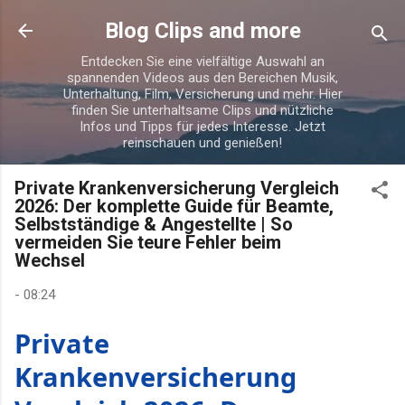
Direkt zum Hauptbereich
Blog Clips and more
Entdecken Sie eine vielfältige Auswahl an
spannenden Videos aus den Bereichen Musik,
Unterhaltung, Film, Versicherung und mehr. Hier
finden Sie unterhaltsame Clips und nützliche
Infos und Tipps für jedes Interesse. Jetzt
reinschauen und genießen!
Private Krankenversicherung Vergleich
2026: Der komplette Guide für Beamte,
Selbstständige & Angestellte | So
vermeiden Sie teure Fehler beim
Wechsel
-
08:24
Private
Krankenversicherung